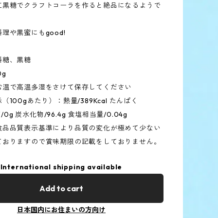
工黒糖でクラフトコーラを作ると絶品になるようで
理や黒蜜にもgood!
料糖、黒糖
0g
常温で高温多湿をさけて保存してください
100gあたり）：熱量/389Kcal たんぱく
質/0g 炭水化物/96.4g 食塩相当量/0.04g
食品品質表示基準により品質の変化が極めて少ない
ておりますので賞味期限の記載をしておりません。
International shipping available
Add to cart
日本国内にお住まいの方向け