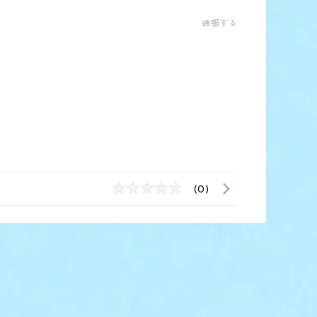
通報する
(0)