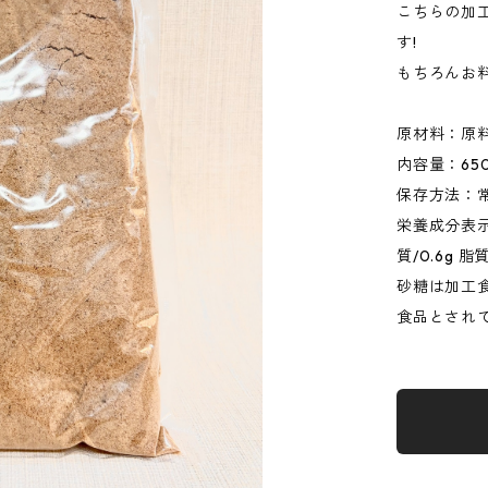
こちらの加
す!
もちろんお料
原材料：原
内容量：65
保存方法：
栄養成分表示（
質/0.6g 脂
砂糖は加工
食品とされ